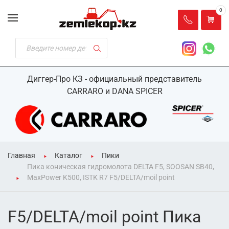
0
Диггер-Про КЗ - официальный представитель
CARRARO и DANA SPICER
Главная
Каталог
Пики
Пика коническая гидромолота DELTA F5, SOOSAN SB40,
MaxPower K500, ISTK R7 F5/DELTA/moil point
F5/DELTA/moil point Пика