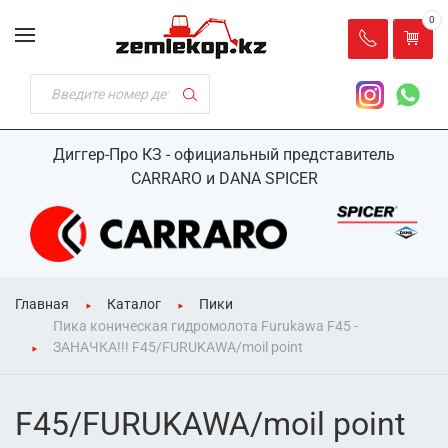
0
Диггер-Про КЗ - официальный представитель
CARRARO и DANA SPICER
Главная
Каталог
Пики
Пика коническая гидромолота Furukawa F45 -
ЗАНАЧКА!!! F45/FURUKAWA/moil point
F45/FURUKAWA/moil point