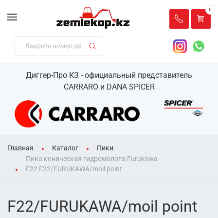
0
Диггер-Про КЗ - официальный представитель
CARRARO и DANA SPICER
Главная
Каталог
Пики
Пика коническая гидромолота Furukawa
F22 F22/FURUKAWA/moil point
F22/FURUKAWA/moil point