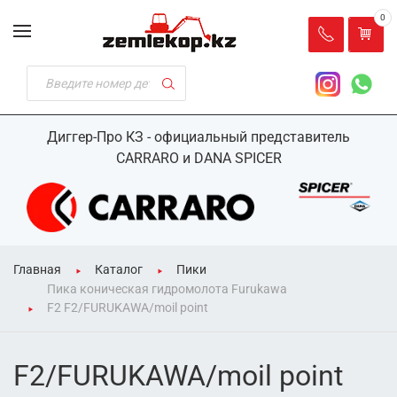
0
Диггер-Про КЗ - официальный представитель
CARRARO и DANA SPICER
Главная
Каталог
Пики
Пика коническая гидромолота Furukawa
F2 F2/FURUKAWA/moil point
F2/FURUKAWA/moil point