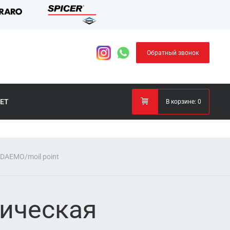
Обратный звонок
ЕТ
В корзине:
0
DAEMO/moil point
ническая