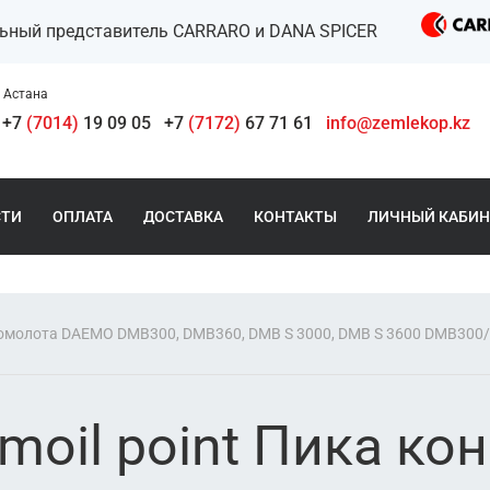
льный представитель CARRARO и DANA SPICER
Астана
+7
(7014)
19 09 05
+7
(7172)
67 71 61
info@zemlekop.kz
СТИ
ОПЛАТА
ДОСТАВКА
КОНТАКТЫ
ЛИЧНЫЙ КАБИН
омолота DAEMO DMB300, DMB360, DMB S 3000, DMB S 3600 DMB300/
il point Пика ко