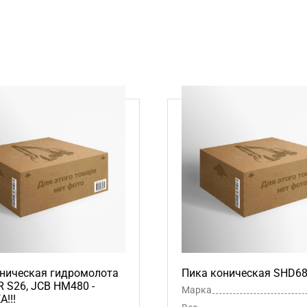
ническая гидромолота
Пика коническая SHD6
S26, JCB HM480 -
Марка
!!!