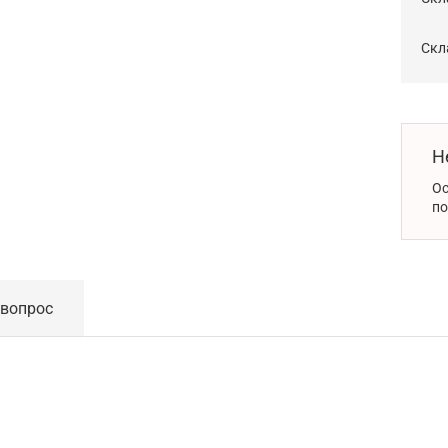
Скла
Н
Ос
по
 вопрос