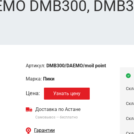
MO DMB300, DMB36
Артикул:
DMB300/DAEMO/moil point
Марка:
Пики
Скл
Цена:
Узнать цену
Скла
Доставка по Астане
Самовывоз — бесплатно
Cкл
Гарантии
Скла