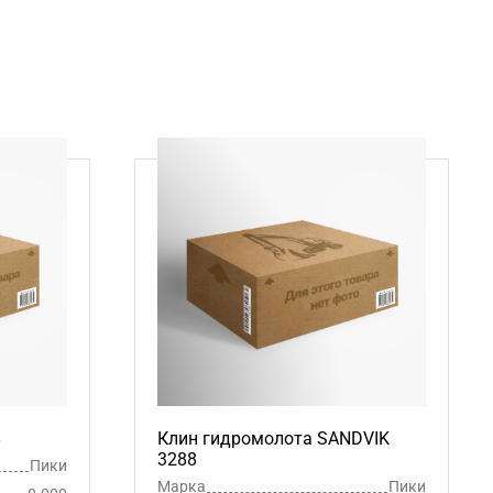
8
Клин гидромолота SANDVIK
3288
Пики
Марка
Пики