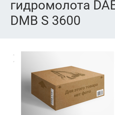
гидромолота DAE
DMB S 3600