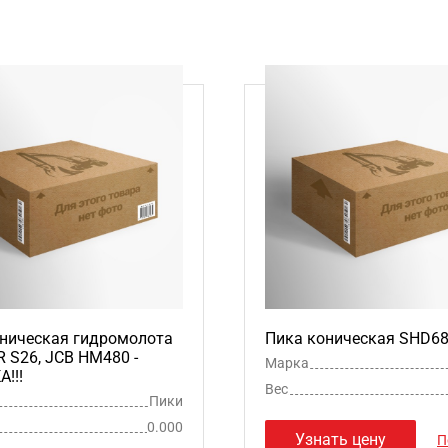
ническая гидромолота
Пика коническая SHD6
S26, JCB HM480 -
Марка
!!!
Вес
Пики
0.000
Узнать цену
П