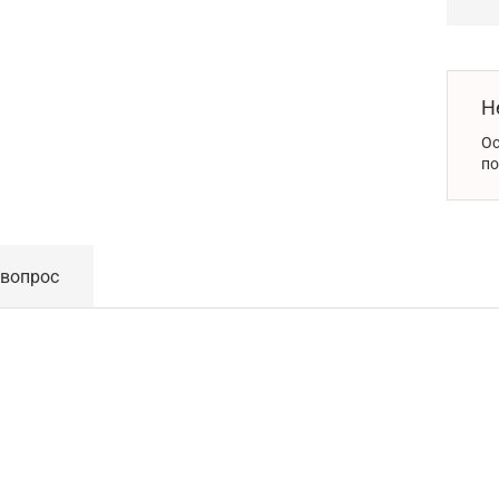
Н
Ос
по
 вопрос