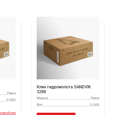
8
Клин гидромолота SANDVIK
3288
Пики
Марка
Пики
0.000
Вес
0.000
одробнее