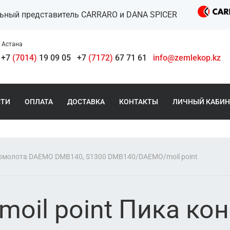
льный представитель CARRARO и DANA SPICER
Астана
+7
(7014)
19 09 05
+7
(7172)
67 71 61
info@zemlekop.kz
СТИ
ОПЛАТА
ДОСТАВКА
КОНТАКТЫ
ЛИЧНЫЙ КАБИН
омолота DAEMO DMB140, S1300 DMB140/DAEMO/moil point
il point Пика ко