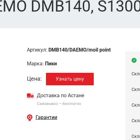
EMO DMB140, S130
Артикул:
DMB140/DAEMO/moil point
Марка:
Пики
Скл
Цена:
Узнать цену
Скла
Доставка по Астане
Самовывоз — бесплатно
Cкл
Гарантии
Скла
Скла