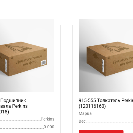
5 Подшипник
915-555 Толкатель Perki
вала Perkins
(120116160)
018)
Марка
Perkins
Вес
0.000