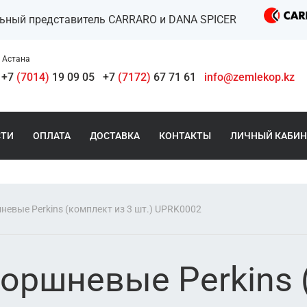
льный представитель CARRARO и DANA SPICER
Астана
+7
(7014)
19 09 05
+7
(7172)
67 71 61
info@zemlekop.kz
СТИ
ОПЛАТА
ДОСТАВКА
КОНТАКТЫ
ЛИЧНЫЙ КАБИН
невые Perkins (комплект из 3 шт.) UPRK0002
оршневые Perkins 