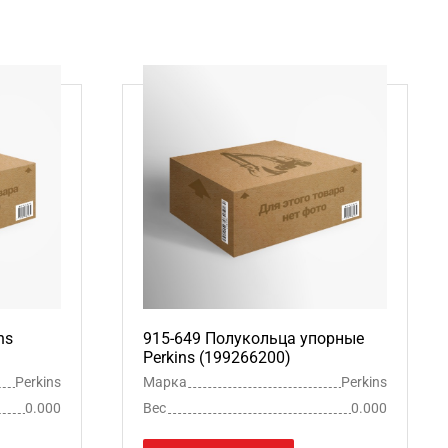
ns
915-649 Полукольца упорные
Perkins (199266200)
Perkins
Марка
Perkins
0.000
Вес
0.000