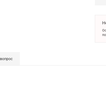
Н
Ос
по
 вопрос