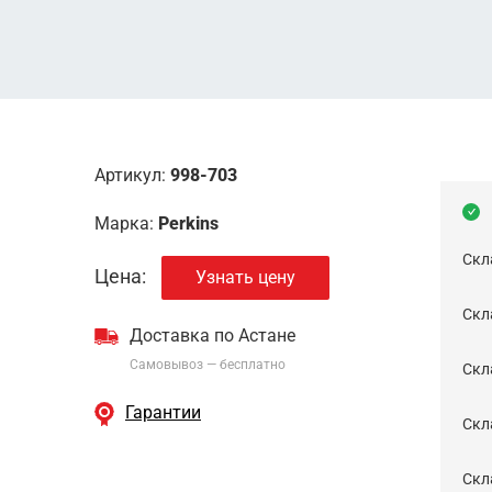
Артикул:
998-703
Марка:
Perkins
Скл
Цена:
Узнать цену
Скла
Доставка по Астане
Самовывоз — бесплатно
Cкл
Гарантии
Скла
Скла