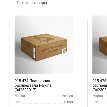
Похожие товары
915-474 Подшипник
915-47
распредвала Perkins
распред
(042309017)
(042309
Марка
Perkins
Марка
Вес
0.000
Вес