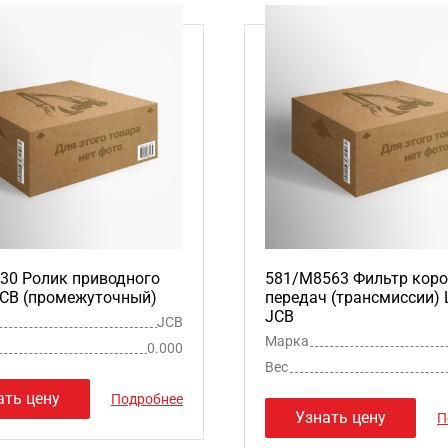
30 Ролик приводного
581/M8563 Фильтр кор
JCB (промежуточный)
передач (трансмиссии)
JCB
JCB
Марка
0.000
Вес
ать цену
Подробнее
Узнать цену
П