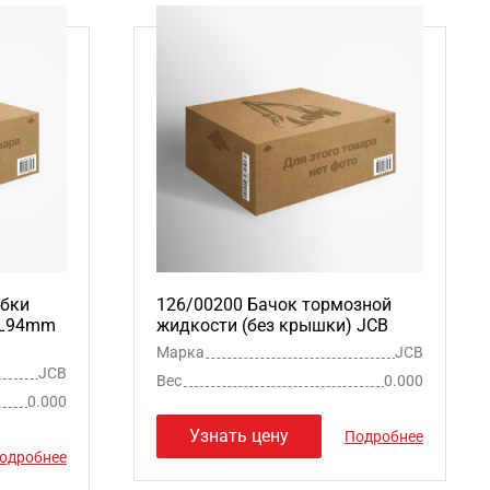
обки
126/00200 Бачок тормозной
 L94mm
жидкости (без крышки) JCB
Марка
JCB
JCB
Вес
0.000
0.000
Узнать цену
Подробнее
одробнее