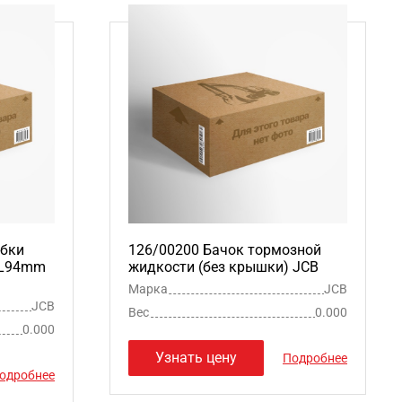
обки
126/00200 Бачок тормозной
 L94mm
жидкости (без крышки) JCB
Марка
JCB
JCB
Вес
0.000
0.000
Узнать цену
Подробнее
одробнее