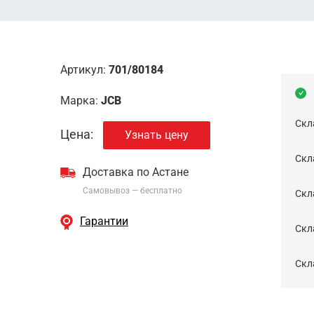
Артикул:
701/80184
Марка:
JCB
Скл
Цена:
Узнать цену
Скла
Доставка по Астане
Самовывоз — бесплатно
Cкл
Гарантии
Скла
Скла