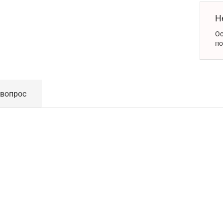
Н
Ос
по
 вопрос