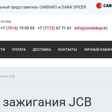
льный представитель CARRARO и DANA SPICER
Астана
+7
(7014)
19 09 05
+7
(7172)
67 71 61
info@zemlekop.kz
СТИ
ОПЛАТА
ДОСТАВКА
КОНТАКТЫ
ЛИЧНЫЙ КАБИН
ания JCB
 зажигания JCB