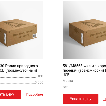
30 Ролик приводного
581/M8563 Фильтр кор
JCB (промежуточный)
передач (трансмиссии)
JCB
JCB
Марка
0.000
Вес
ать цену
Подробнее
Узнать цену
П