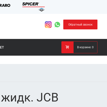
Обратный звонок
ЕТ
В корзине:
0
.жидк. JCB