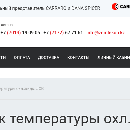
льный представитель CARRARO и DANA SPICER
Астана
+7
(7014)
19 09 05
+7
(7172)
67 71 61
info@zemlekop.kz
СТИ
ОПЛАТА
ДОСТАВКА
КОНТАКТЫ
ЛИЧНЫЙ КАБИН
ературы охл.жидк. JCB
к температуры охл