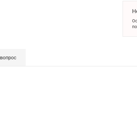
Н
Ос
по
 вопрос