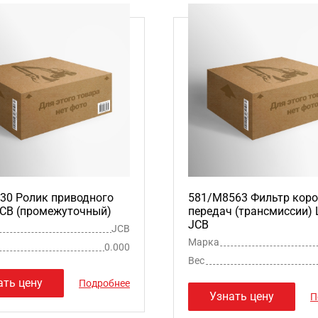
30 Ролик приводного
581/M8563 Фильтр кор
JCB (промежуточный)
передач (трансмиссии)
JCB
JCB
Марка
0.000
Вес
ать цену
Подробнее
Узнать цену
П