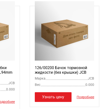
обки
126/00200 Бачок тормозной
 L94mm
жидкости (без крышки) JCB
Марка
JCB
JCB
Вес
0.000
0.000
Узнать цену
Подробнее
одробнее