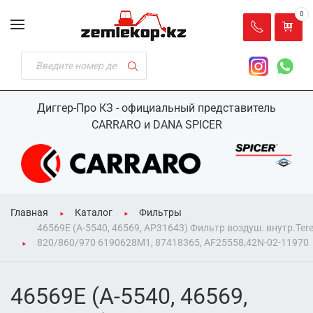
0
Диггер-Про КЗ - официальный представитель
CARRARO и DANA SPICER
Главная
Каталог
Фильтры
46569E (A-5540, 46569, AP31643) Фильтр воздуш. внутр.Ter
820/860/970 6190628M1, 87418365, AF25558,42N-02-11970
46569E (A-5540, 46569,