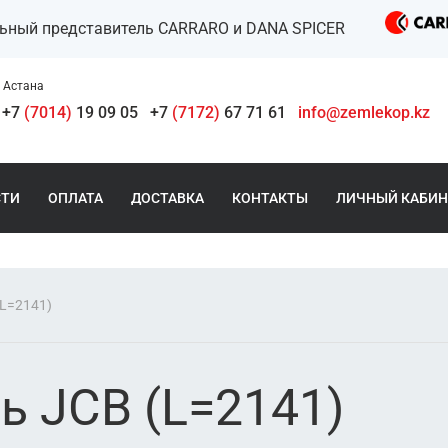
льный представитель CARRARO и DANA SPICER
Астана
+7
(7014)
19 09 05
+7
(7172)
67 71 61
info@zemlekop.kz
СТИ
ОПЛАТА
ДОСТАВКА
КОНТАКТЫ
ЛИЧНЫЙ КАБИН
(L=2141)
ь JCB (L=2141)