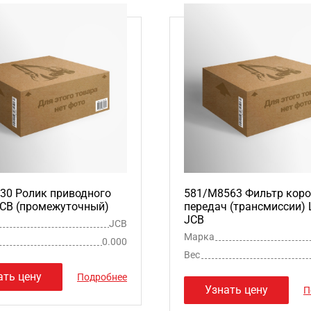
30 Ролик приводного
581/M8563 Фильтр кор
JCB (промежуточный)
передач (трансмиссии)
JCB
JCB
Марка
0.000
Вес
ать цену
Подробнее
Узнать цену
П