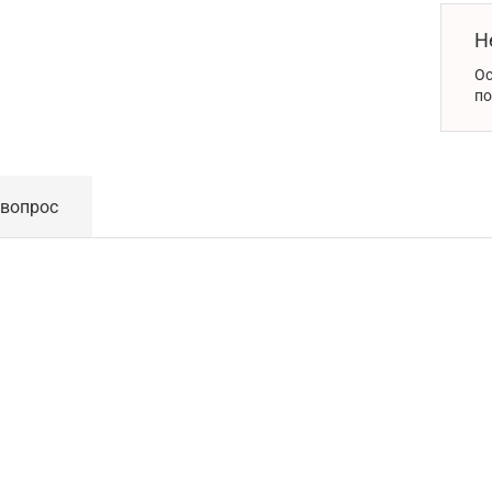
Н
Ос
по
 вопрос