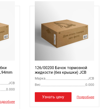
обки
126/00200 Бачок тормозной
 L94mm
жидкости (без крышки) JCB
Марка
JCB
JCB
Вес
0.000
0.000
Узнать цену
Подробнее
одробнее