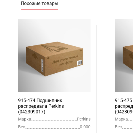
Похожие товары
915-474 Подшипник
915-47
распредвала Perkins
распред
(042309017)
(042309
Марка
Perkins
Марка
Вес
0.000
Вес