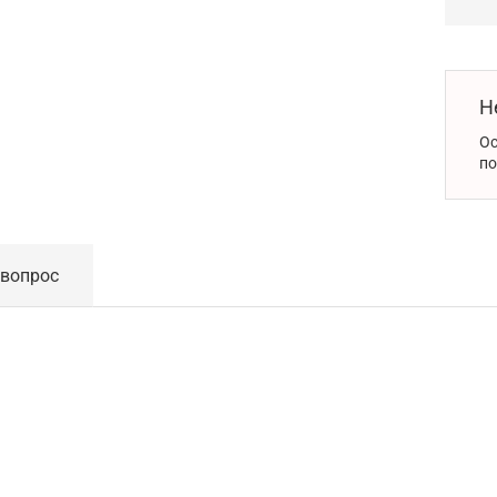
Н
Ос
по
 вопрос