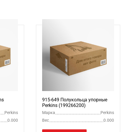
ns
915-649 Полукольца упорные
Perkins (199266200)
Perkins
Марка
Perkins
0.000
Вес
0.000