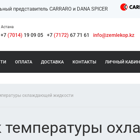
льный представитель CARRARO и DANA SPICER
Астана
+7
(7014)
19 09 05
+7
(7172)
67 71 61
info@zemlekop.kz
СТИ
ОПЛАТА
ДОСТАВКА
КОНТАКТЫ
ЛИЧНЫЙ КАБИН
емпературы охлаждающей жидкости
к температуры ох