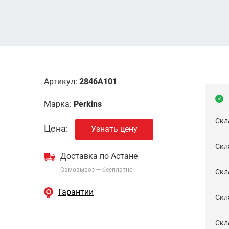
Артикул:
2846A101
Марка:
Perkins
Скл
Цена:
Узнать цену
Скла
Доставка по Астане
Самовывоз — бесплатно
Cкл
Гарантии
Скла
Скла