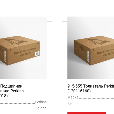
5 Подшипник
915-555 Толкатель Perki
вала Perkins
(120116160)
018)
Марка
Perkins
Вес
0.000