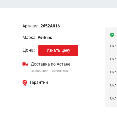
Артикул:
2652A016
Марка:
Perkins
Скл
Цена:
Узнать цену
Скла
Доставка по Астане
Самовывоз — бесплатно
Cкл
Гарантии
Скла
Скла