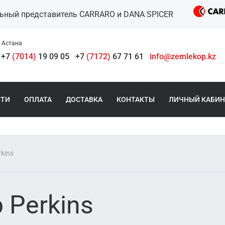
льный представитель CARRARO и DANA SPICER
Астана
+7
(7014)
19 09 05
+7
(7172)
67 71 61
info@zemlekop.kz
СТИ
ОПЛАТА
ДОСТАВКА
КОНТАКТЫ
ЛИЧНЫЙ КАБИН
kins
 Perkins