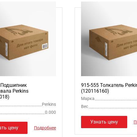
5 Подшипник
915-555 Толкатель Perki
вала Perkins
(120116160)
018)
Марка
Perkins
Вес
0.000
Узнать цену
П
ать цену
Подробнее