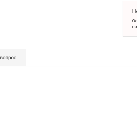
Н
Ос
по
 вопрос