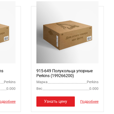
ns
915-649 Полукольца упорные
Perkins (199266200)
Perkins
Марка
Perkins
0.000
Вес
0.000
Узнать цену
одробнее
Подробнее