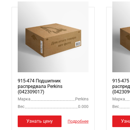
915-474 Подшипник
915-47
распредвала Perkins
распред
(042309017)
(042309
Марка
Perkins
Марка
Вес
0.000
Вес
Узнать цену
Узн
Подробнее