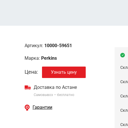
Артикул:
10000-59651
Марка:
Perkins
Скл
Цена:
Узнать цену
Скла
Доставка по Астане
Самовывоз — бесплатно
Cкл
Гарантии
Скла
Скла