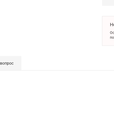
Н
Ос
по
 вопрос