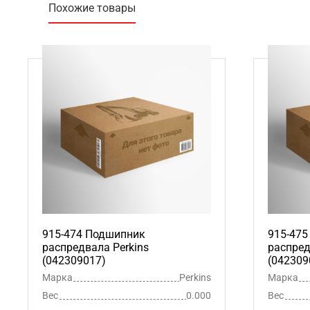
Похожие товары
915-474 Подшипник
915-47
распредвала Perkins
распред
(042309017)
(042309
Марка
Perkins
Марка
Вес
0.000
Вес