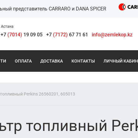
льный представитель CARRARO и DANA SPICER
Астана
+7
(7014)
19 09 05
+7
(7172)
67 71 61
info@zemlekop.kz
СТИ
ОПЛАТА
ДОСТАВКА
КОНТАКТЫ
ЛИЧНЫЙ КАБИН
топливный Perkins 26560201, 605013
ьтр топливный Perk