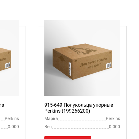
ns
915-649 Полукольца упорные
Perkins (199266200)
Perkins
Марка
Perkins
0.000
Вес
0.000