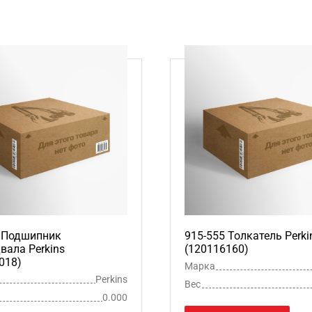
5 Подшипник
915-555 Толкатель Perki
вала Perkins
(120116160)
018)
Марка
Perkins
Вес
0.000