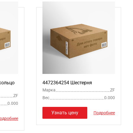
кольцо
4472364254 Шестерня
Марка
ZF
ZF
Вес
0.000
0.000
Узнать цену
Подробнее
одробнее