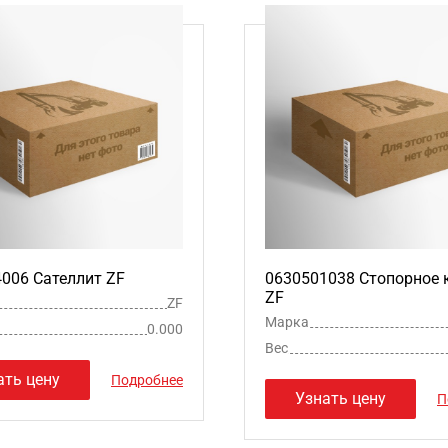
006 Сателлит ZF
0630501038 Стопорное 
ZF
ZF
Марка
0.000
Вес
ать цену
Подробнее
Узнать цену
П