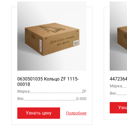
0630501035 Кольцо ZF 1115-
4472364
00018
Марка
Марка
ZF
Вес
Вес
0.000
Узн
Узнать цену
Подробнее