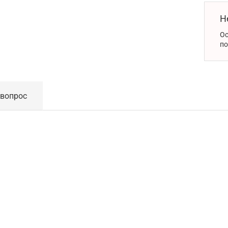
Н
Ос
по
 вопрос