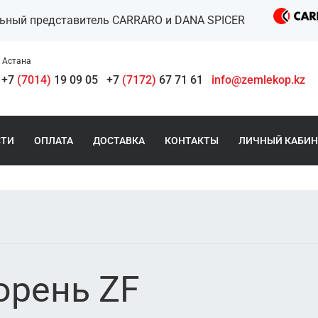
льный представитель CARRARO и DANA SPICER
Астана
+7
(7014)
19 09 05
+7
(7172)
67 71 61
info@zemlekop.kz
СТИ
ОПЛАТА
ДОСТАВКА
КОНТАКТЫ
ЛИЧНЫЙ КАБИН
орень ZF