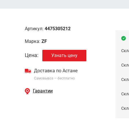
Артикул:
4475305212
Марка:
ZF
Скл
Цена:
Узнать цену
Скла
Доставка по Астане
Самовывоз — бесплатно
Cкл
Гарантии
Скла
Скла