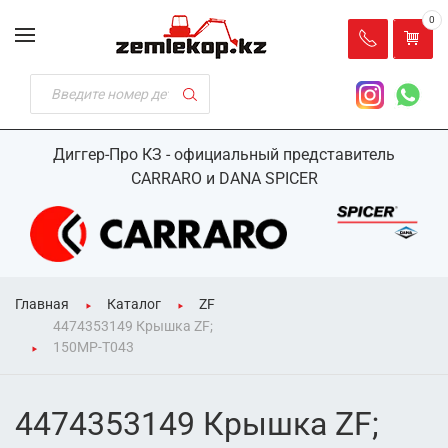
0
Диггер-Про КЗ - официальный представитель
CARRARO и DANA SPICER
Главная
Каталог
ZF
4474353149 Крышка ZF;
150MP-T043
4474353149 Крышка ZF;