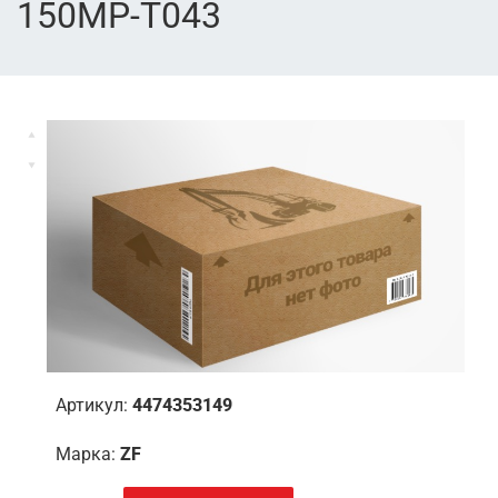
150MP-T043
Артикул:
4474353149
Марка:
ZF