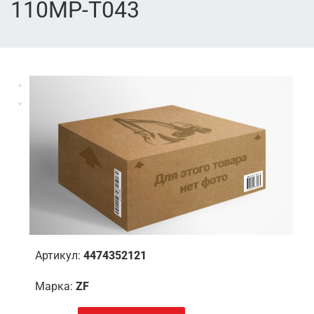
110MP-T043
Артикул:
4474352121
Марка:
ZF