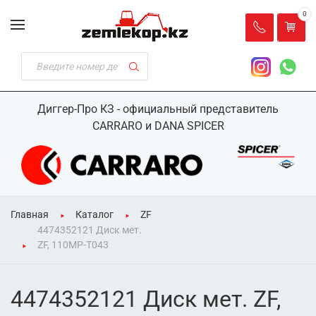
0
Диггер-Про КЗ - официальный представитель
CARRARO и DANA SPICER
Главная
Каталог
ZF
4474352121 Диск мет.
ZF, 110MP-T043
4474352121 Диск мет. ZF,