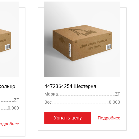
кольцо
4472364254 Шестерня
Марка
ZF
ZF
Вес
0.000
0.000
Узнать цену
Подробнее
одробнее