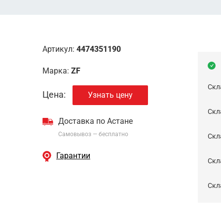
Артикул:
4474351190
Марка:
ZF
Скл
Цена:
Узнать цену
Скла
Доставка по Астане
Самовывоз — бесплатно
Cкл
Гарантии
Скла
Скла