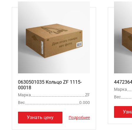
0630501035 Кольцо ZF 1115-
4472364
00018
Марка
Марка
ZF
Вес
Вес
0.000
Узн
Узнать цену
Подробнее