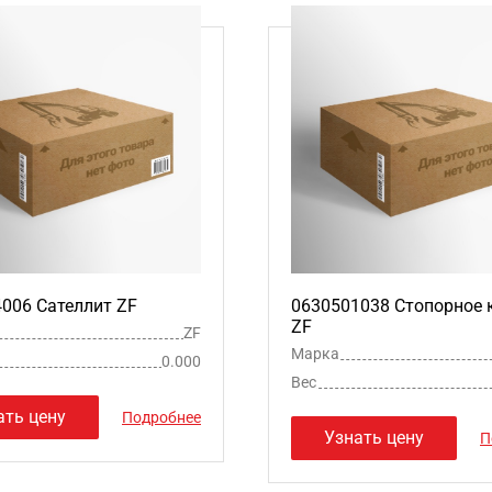
006 Сателлит ZF
0630501038 Стопорное 
ZF
ZF
Марка
0.000
Вес
ать цену
Подробнее
Узнать цену
П