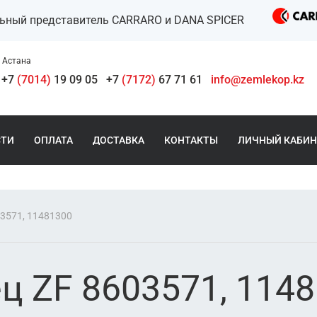
льный представитель CARRARO и DANA SPICER
Астана
+7
(7014)
19 09 05
+7
(7172)
67 71 61
info@zemlekop.kz
СТИ
ОПЛАТА
ДОСТАВКА
КОНТАКТЫ
ЛИЧНЫЙ КАБИН
3571, 11481300
ц ZF 8603571, 114