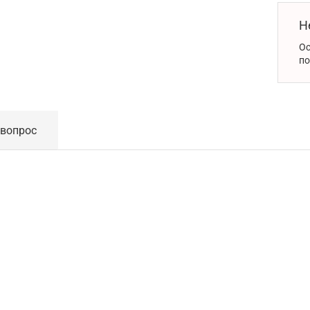
Н
Ос
по
 вопрос