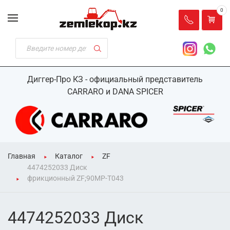
0
Диггер-Про КЗ - официальный представитель
CARRARO и DANA SPICER
Главная
Каталог
ZF
4474252033 Диск
фрикционный ZF;90MP-T043
4474252033 Диск