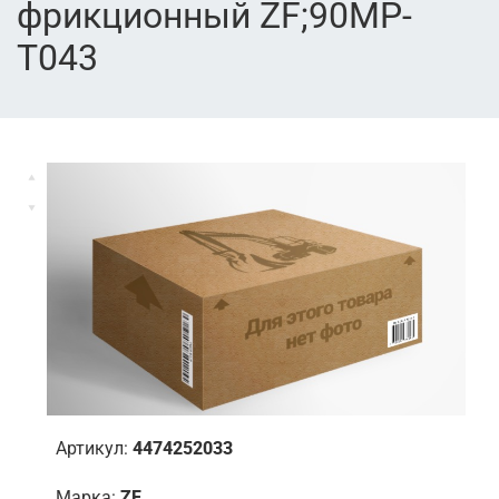
фрикционный ZF;90MP-
T043
Артикул:
4474252033
Марка:
ZF