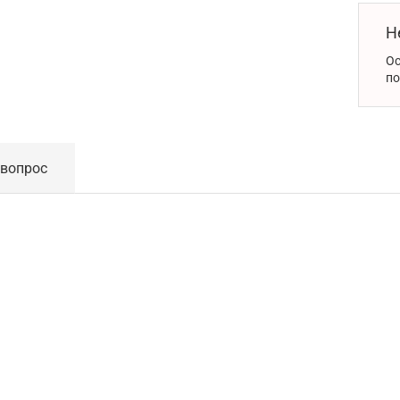
Н
Ос
по
 вопрос