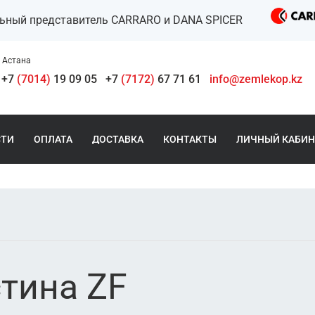
льный представитель CARRARO и DANA SPICER
Астана
+7
(7014)
19 09 05
+7
(7172)
67 71 61
info@zemlekop.kz
СТИ
ОПЛАТА
ДОСТАВКА
КОНТАКТЫ
ЛИЧНЫЙ КАБИН
тина ZF