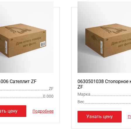
006 Сателлит ZF
0630501038 Стопорное 
ZF
ZF
Марка
0.000
Вес
ать цену
Подробнее
Узнать цену
П