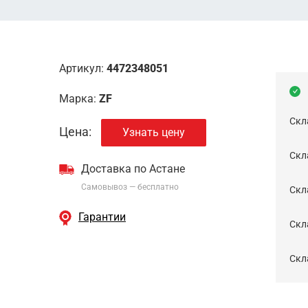
Артикул:
4472348051
Марка:
ZF
Скл
Цена:
Узнать цену
Скла
Доставка по Астане
Самовывоз — бесплатно
Cкл
Гарантии
Скла
Скла