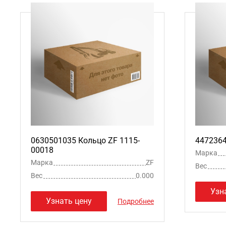
0630501035 Кольцо ZF 1115-
4472364
00018
Марка
Марка
ZF
Вес
Вес
0.000
Узн
Узнать цену
Подробнее