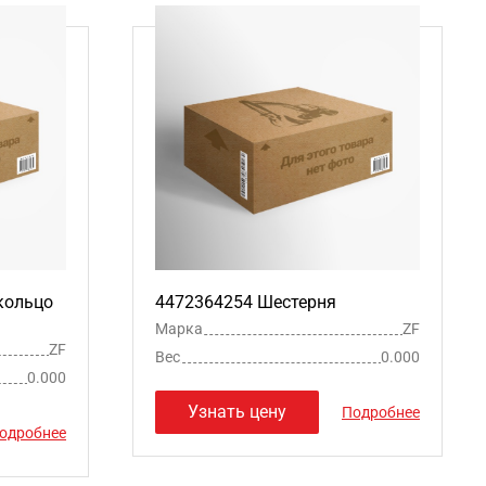
кольцо
4472364254 Шестерня
Марка
ZF
ZF
Вес
0.000
0.000
Узнать цену
Подробнее
одробнее