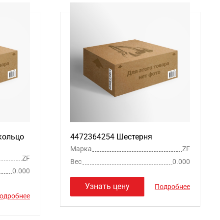
кольцо
4472364254 Шестерня
Марка
ZF
ZF
Вес
0.000
0.000
Узнать цену
Подробнее
одробнее