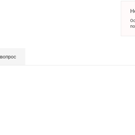
Н
Ос
по
 вопрос