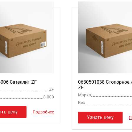
006 Сателлит ZF
0630501038 Стопорное 
ZF
ZF
Марка
0.000
Вес
ать цену
Подробнее
Узнать цену
П