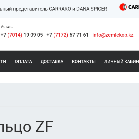
льный представитель CARRARO и DANA SPICER
Астана
+7
(7014)
19 09 05
+7
(7172)
67 71 61
info@zemlekop.kz
СТИ
ОПЛАТА
ДОСТАВКА
КОНТАКТЫ
ЛИЧНЫЙ КАБИН
льцо ZF