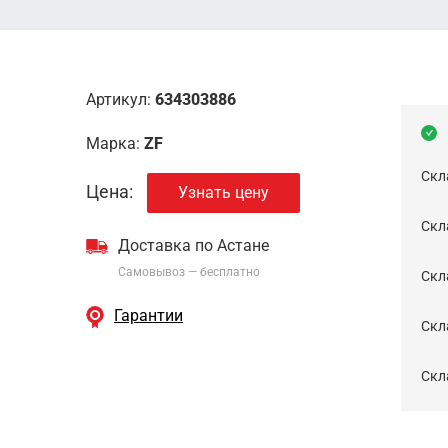
Артикул:
634303886
Марка:
ZF
Скл
Цена:
Узнать цену
Скла
Доставка по Астане
Самовывоз — бесплатно
Cкл
Гарантии
Скла
Скла