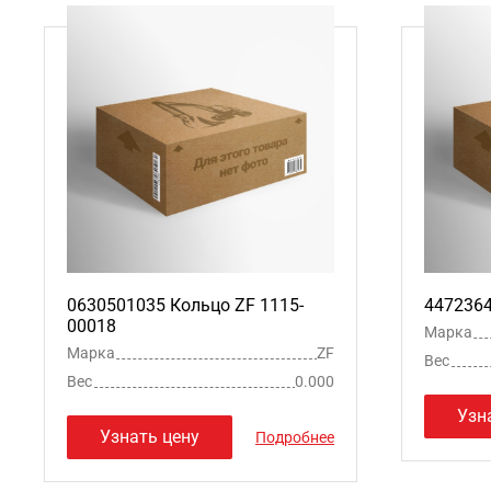
0630501035 Кольцо ZF 1115-
4472364
00018
Марка
Марка
ZF
Вес
Вес
0.000
Узн
Узнать цену
Подробнее