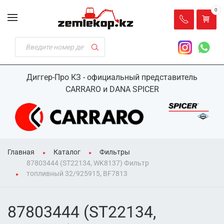
0
Диггер-Про КЗ - официальный представитель
CARRARO и DANA SPICER
Главная
Каталог
Фильтры
87803444 (ST22134, WK8137) Фильтр
топливный 32/925915, BF7813
87803444 (ST22134,