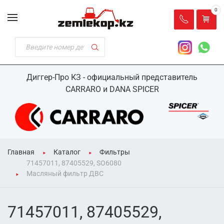
0
Диггер-Про КЗ - официальный представитель
CARRARO и DANA SPICER
Главная
Каталог
Фильтры
71457011, 87405529, SO6080
Масляный фильтр ДВС
71457011, 87405529,